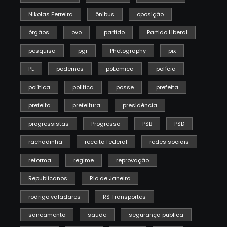
Nikolas Ferreira
ônibus
oposição
órgãos
ovo
partido
Partido Liberal
pesquisa
pgr
Photography
pix
PL
podemos
poLêmica
polícia
política
politica
posse
prefeita
prefeito
prefeitura
presidência
progressistas
Progresso
PSB
PSD
rachadinha
receita federal
redes sociais
reforma
regime
reprovação
Republicanos
Rio de Janeiro
rodrigo valadares
RS Transportes
saneamento
saude
segurança pública