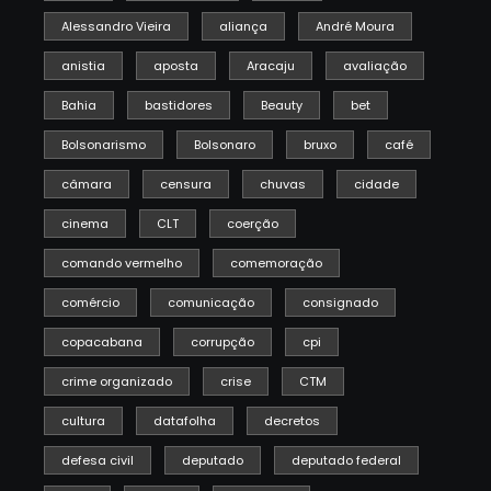
Alessandro Vieira
aliança
André Moura
anistia
aposta
Aracaju
avaliação
Bahia
bastidores
Beauty
bet
Bolsonarismo
Bolsonaro
bruxo
café
câmara
censura
chuvas
cidade
cinema
CLT
coerção
comando vermelho
comemoração
comércio
comunicação
consignado
copacabana
corrupção
cpi
crime organizado
crise
CTM
cultura
datafolha
decretos
defesa civil
deputado
deputado federal