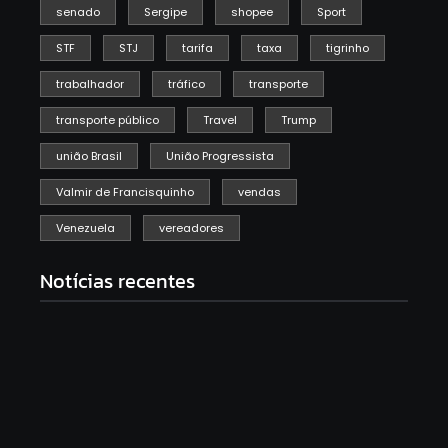
senado
Sergipe
shopee
Sport
STF
STJ
tarifa
taxa
tigrinho
trabalhador
tráfico
transporte
transporte público
Travel
Trump
união Brasil
União Progressista
Valmir de Francisquinho
vendas
Venezuela
vereadores
Notícias recentes