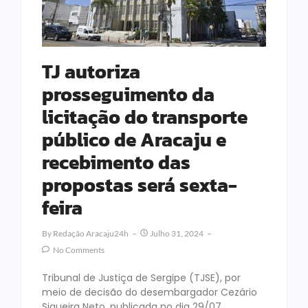
TJ autoriza
prosseguimento da
licitação do transporte
público de Aracaju e
recebimento das
propostas será sexta-
feira
By
Redação Aracaju24h
Julho 31, 2024
No Comments
Tribunal de Justiça de Sergipe (TJSE), por
meio de decisão do desembargador Cezário
Siqueira Neto, publicada no dia 29/07,