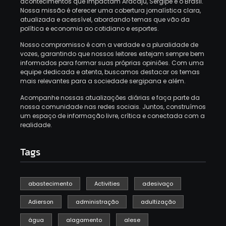
acontecimentos que impactam Aracaju, Sergipe e o Brasil.
Nossa missão é oferecer uma cobertura jornalística clara,
atualizada e acessível, abordando temas que vão da
política e economia ao cotidiano e esportes.
Nosso compromisso é com a verdade e a pluralidade de
vozes, garantindo que nossos leitores estejam sempre bem
informados para formar suas próprias opiniões.
Com uma
equipe dedicada e atenta, buscamos destacar os temas
mais relevantes para a sociedade sergipana e além.
Acompanhe nossas atualizações diárias e faça parte da
nossa comunidade nas redes sociais.
Juntos, construímos
um espaço de informação livre, crítica e conectada com a
realidade.
Tags
abastecimento
Activities
adesivaço
Adierson
administração
adultização
água
alagamento
alese