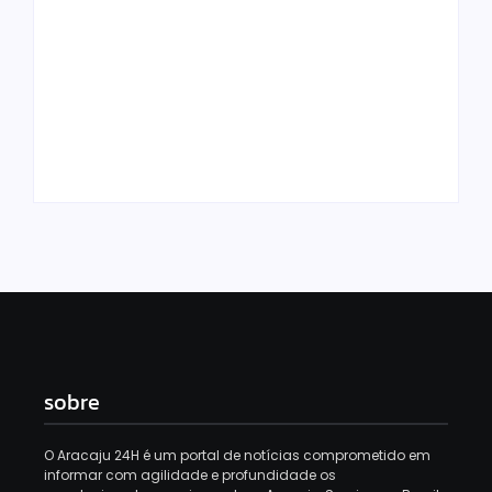
Golpe do bem:
Amorim e Emília
URGENTE: Gustinho
tomam
Ribeiro perde o
Republicanos de
Republicanos para
Gustinho – e tudo
grupo de Emilia e o
bem, segundo a
esvaziamento do PL
imprensa
aumenta
By
Redação Aracaju 24h
By
Redação Aracaju 24h
sobre
O Aracaju 24H é um portal de notícias comprometido em
informar com agilidade e profundidade os