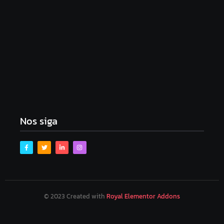
Golpe do bem: Amorim e Emília tomam
Republicanos de Gustinho – e tudo bem, segundo a
imprensa
dezembro 8, 2025
Nos siga
© 2023 Created with
Royal Elementor Addons