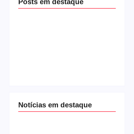
Posts em destaque
Racha na base de
Exclusivo! Rogério
Fábio Mitidieri.
Carvalho (PT) teria
André Moura diz que
ajudado Valmir para
não sobe em
pressionar Fábio
palanque com
Mitidieri por apoio à
Alessandro
sua reeleição
By
Redação Aracaju 24h
By
Redação Aracaju 24h
Notícias em destaque