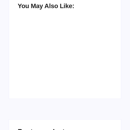
You May Also Like:
Racha na base de
Exclusivo! Rogério
Fábio Mitidieri.
Carvalho (PT) teria
André Moura diz que
ajudado Valmir para
não sobe em
pressionar Fábio
palanque com
Mitidieri por apoio à
Alessandro
sua reeleição
By
Redação Aracaju 24h
By
Redação Aracaju 24h