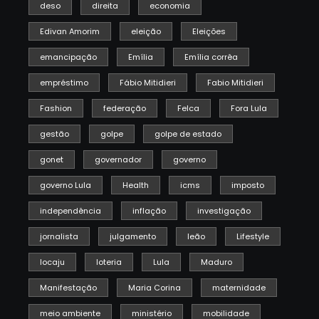
deso
direita
economia
Edivan Amorim
eleição
Eleições
emancipação
Emília
Emília corrêa
empréstimo
Fábio Mitidieri
Fabio Mitidieri
Fashion
federação
Felca
Fora Lula
gestão
golpe
golpe de estado
gonet
governador
governo
governo Lula
Health
icms
imposto
independência
inflação
investigação
jornalista
julgamento
leão
Lifestyle
locaju
loteria
Lula
Maduro
Manifestação
Maria Corina
maternidade
meio ambiente
ministério
mobilidade