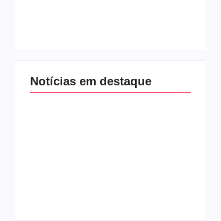
não sobe em
pressionar Fábio
palanque com
Mitidieri por apoio à
Alessandro
sua reeleição
By
Redação Aracaju 24h
By
Redação Aracaju 24h
Notícias em destaque
Golpe do bem:
Amorim e Emília
URGENTE: Gustinho
tomam
Ribeiro perde o
Republicanos de
Republicanos para
Gustinho – e tudo
grupo de Emilia e o
bem, segundo a
esvaziamento do PL
imprensa
aumenta
By
Redação Aracaju 24h
By
Redação Aracaju 24h