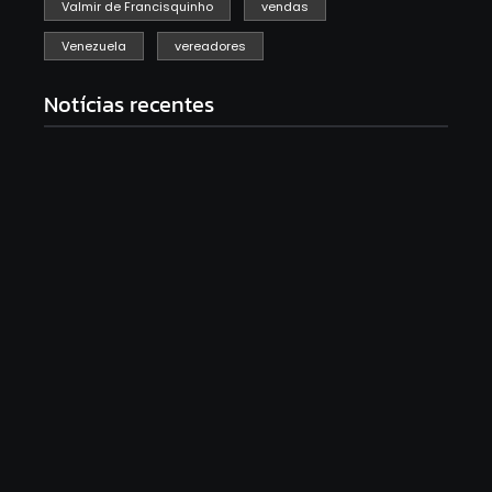
Valmir de Francisquinho
vendas
Venezuela
vereadores
Notícias recentes
Racha na base de Fábio Mitidieri. André Moura diz
que não sobe em palanque com Alessandro
fevereiro 12, 2026