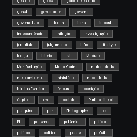
gestão
golpe
golpe de estado
gonet
governador
governo
governo Lula
Health
icms
imposto
independência
inflação
investigação
jornalista
julgamento
leão
Lifestyle
locaju
loteria
Lula
Maduro
Manifestação
Maria Corina
maternidade
meio ambiente
ministério
mobilidade
Nikolas Ferreira
ônibus
oposição
órgãos
ovo
partido
Partido Liberal
pesquisa
pgr
Photography
pix
PL
podemos
poLêmica
polícia
política
politica
posse
prefeita