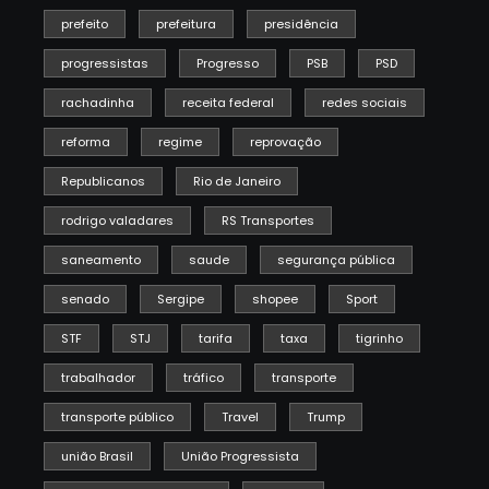
prefeito
prefeitura
presidência
progressistas
Progresso
PSB
PSD
rachadinha
receita federal
redes sociais
reforma
regime
reprovação
Republicanos
Rio de Janeiro
rodrigo valadares
RS Transportes
saneamento
saude
segurança pública
senado
Sergipe
shopee
Sport
STF
STJ
tarifa
taxa
tigrinho
trabalhador
tráfico
transporte
transporte público
Travel
Trump
união Brasil
União Progressista