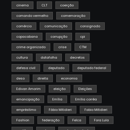
cinema
CLT
coerção
comando vermelho
comemoração
comércio
comunicação
consignado
copacabana
corrupção
cpi
crime organizado
crise
CTM
cultura
datafolha
decretos
defesa civil
deputado
deputado federal
deso
direita
economia
Edivan Amorim
eleição
Eleições
emancipação
Emília
Emília corrêa
empréstimo
Fábio Mitidieri
Fabio Mitidieri
Fashion
federação
Felca
Fora Lula