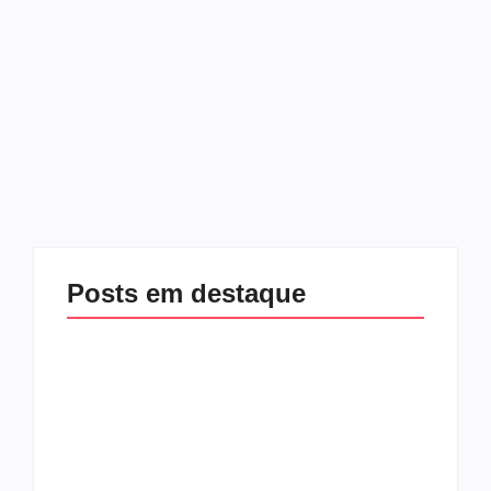
No Comments
Valmir de Francisquinho, prefeito de Itabaiana em
seu terceiro mandato, enfrenta mais um revés
jurídico. Nesta semana, uma nova condenação o
tornou inelegível, complicando seus planos políticos
e os do grupo de oposição...
Read More
Posts em destaque
Racha na base de
Exclusivo! Rogério
Fábio Mitidieri.
Carvalho (PT) teria
André Moura diz que
ajudado Valmir para