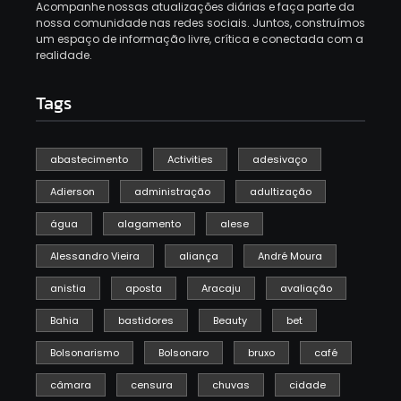
Acompanhe nossas atualizações diárias e faça parte da
nossa comunidade nas redes sociais.
Juntos, construímos
um espaço de informação livre, crítica e conectada com a
realidade.
Tags
abastecimento
Activities
adesivaço
Adierson
administração
adultização
água
alagamento
alese
Alessandro Vieira
aliança
André Moura
anistia
aposta
Aracaju
avaliação
Bahia
bastidores
Beauty
bet
Bolsonarismo
Bolsonaro
bruxo
café
câmara
censura
chuvas
cidade