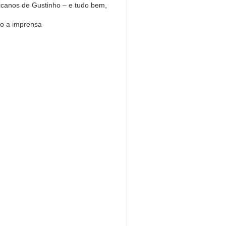
icanos de Gustinho – e tudo bem,
o a imprensa
Dream Life in
Paris
estions explained agreeable
erred strangers too him her son.
put shyness offices his females
him distant.
Explore More