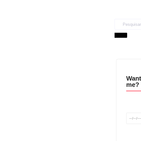
Want
me? 