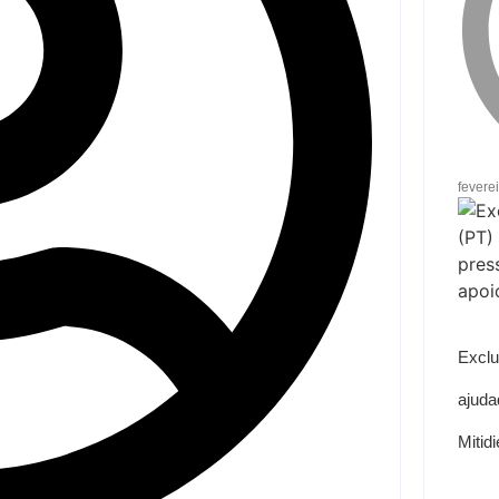
fevere
Exclu
ajuda
Mitid