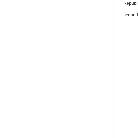
Republ
segund
Qu
pref
Set 