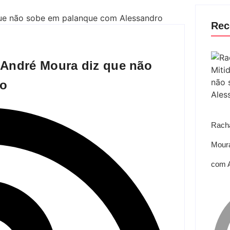
Rec
. André Moura diz que não
ro
Racha
Moura
com 