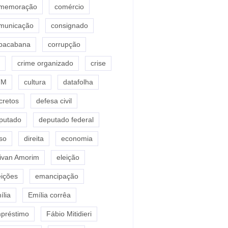
memoração
comércio
municação
consignado
pacabana
corrupção
crime organizado
crise
TM
cultura
datafolha
cretos
defesa civil
putado
deputado federal
so
direita
economia
ivan Amorim
eleição
eições
emancipação
ília
Emília corrêa
préstimo
Fábio Mitidieri