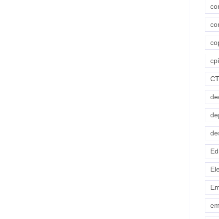
co
co
co
cpi
C
de
de
de
Ed
El
Em
em