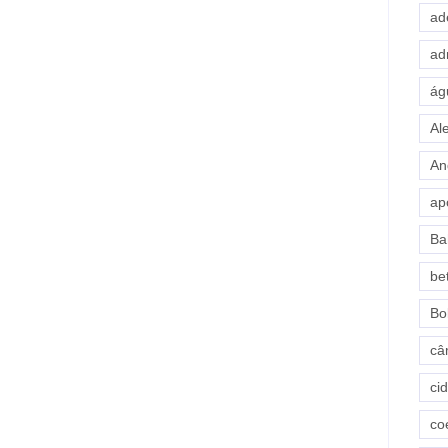
ad
ad
ág
Al
An
ap
Ba
be
Bo
câ
ci
co