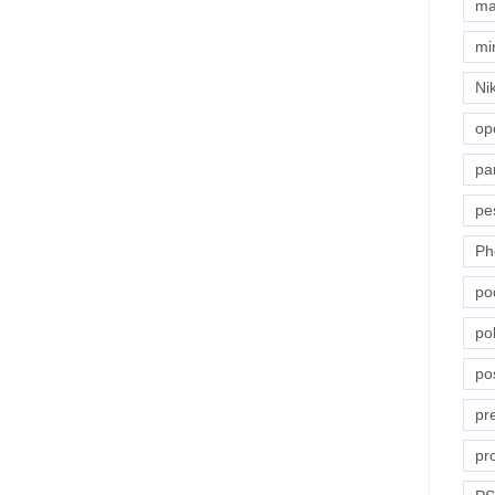
ma
mi
Ni
op
pa
pe
Ph
po
pol
po
pr
pr