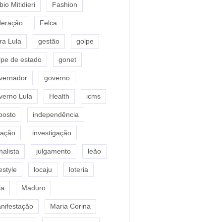
io Mitidieri
Fashion
deração
Felca
ra Lula
gestão
golpe
lpe de estado
gonet
vernador
governo
verno Lula
Health
icms
posto
independência
flação
investigação
nalista
julgamento
leão
estyle
locaju
loteria
la
Maduro
nifestação
Maria Corina