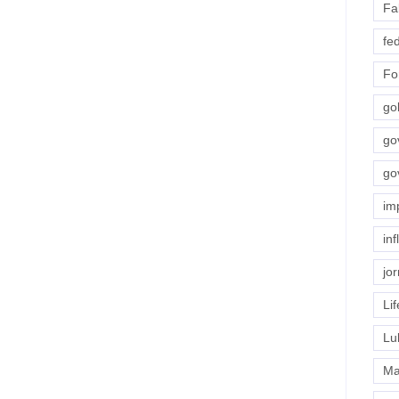
Fab
fe
Fo
go
go
go
im
in
jor
Lif
Lu
Ma