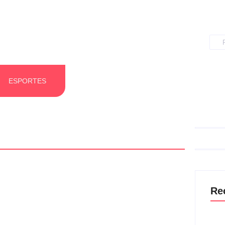
ESPORTES
Re
bandona governo Lula. Quais
pe?