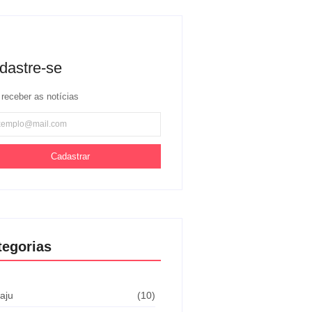
dastre-se
 receber as notícias
Cadastrar
tegorias
aju
(10)