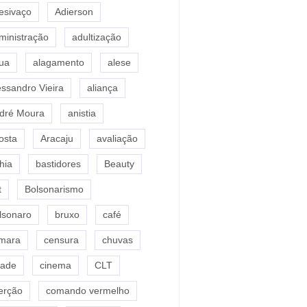
esivaço
Adierson
ministração
adultização
ua
alagamento
alese
essandro Vieira
aliança
dré Moura
anistia
osta
Aracaju
avaliação
hia
bastidores
Beauty
t
Bolsonarismo
lsonaro
bruxo
café
mara
censura
chuvas
dade
cinema
CLT
erção
comando vermelho