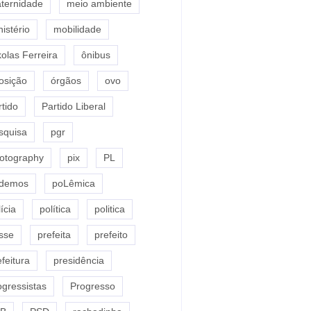
ternidade
meio ambiente
nistério
mobilidade
kolas Ferreira
ônibus
osição
órgãos
ovo
rtido
Partido Liberal
squisa
pgr
otography
pix
PL
demos
poLêmica
ícia
política
politica
sse
prefeita
prefeito
efeitura
presidência
ogressistas
Progresso