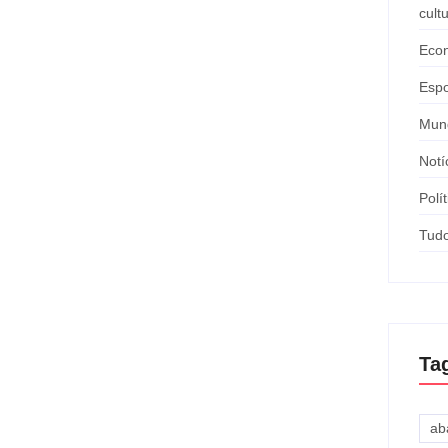
 Quem vai presidir a
cult
rgipe?
Eco
da por Ciro Nogueira, aprovaram nesta terça, 18, a
Espo
da. Embora a cúpula do União Brasil...
Mun
Notí
Polít
a com Rogério Carvalho (PT)
Tud
gipanas e nas redes sociais sobre uma possível aliança
lmir de Francisquinho (PL),...
Ta
ab