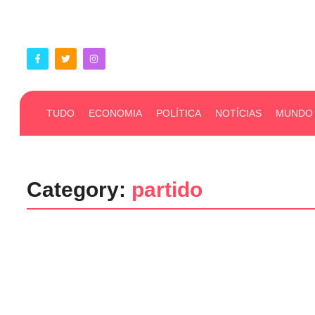
TUDO
ECONOMIA
POLÍTICA
NOTÍCIAS
MUNDO
Category:
partido
Notícias
Política
Tudo
Federação União Progressista a
os impactos na política de Sergi