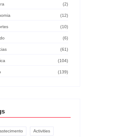
ura
(2)
nomia
(12)
rtes
(10)
do
(6)
cias
(61)
ica
(104)
o
(139)
gs
astecimento
Activities