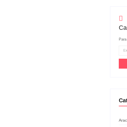
iberal (PL) em Sergipe, sinalizou a possibilidade de deixar
refeita de Aracaju, Emília...
Ca
Para
e abrigar a direita em
sistas — adiantada por nós em artigo publicado no mês
o da...
Ca
Arac