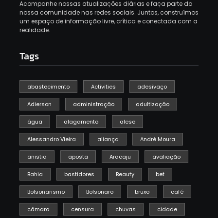
Acompanhe nossas atualizações diárias e faça parte da
nossa comunidade nas redes sociais.
Juntos, construímos
um espaço de informação livre, crítica e conectada com a
realidade.
Tags
abastecimento
Activities
adesivaço
Adierson
administração
adultização
água
alagamento
alese
Alessandro Vieira
aliança
André Moura
anistia
aposta
Aracaju
avaliação
Bahia
bastidores
Beauty
bet
Bolsonarismo
Bolsonaro
bruxo
café
câmara
censura
chuvas
cidade