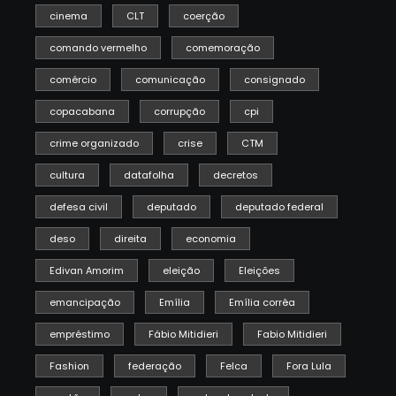
cinema
CLT
coerção
comando vermelho
comemoração
comércio
comunicação
consignado
copacabana
corrupção
cpi
crime organizado
crise
CTM
cultura
datafolha
decretos
defesa civil
deputado
deputado federal
deso
direita
economia
Edivan Amorim
eleição
Eleições
emancipação
Emília
Emília corrêa
empréstimo
Fábio Mitidieri
Fabio Mitidieri
Fashion
federação
Felca
Fora Lula