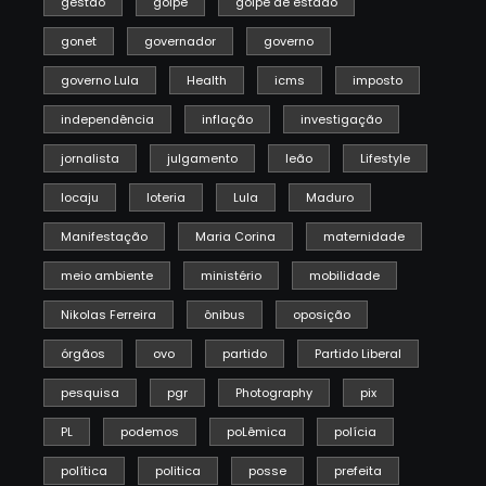
gestão
golpe
golpe de estado
gonet
governador
governo
governo Lula
Health
icms
imposto
independência
inflação
investigação
jornalista
julgamento
leão
Lifestyle
locaju
loteria
Lula
Maduro
Manifestação
Maria Corina
maternidade
meio ambiente
ministério
mobilidade
Nikolas Ferreira
ônibus
oposição
órgãos
ovo
partido
Partido Liberal
pesquisa
pgr
Photography
pix
PL
podemos
poLêmica
polícia
política
politica
posse
prefeita