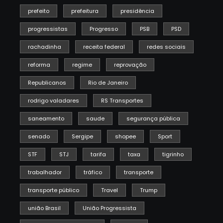
prefeito
prefeitura
presidência
progressistas
Progresso
PSB
PSD
rachadinha
receita federal
redes sociais
reforma
regime
reprovação
Republicanos
Rio de Janeiro
rodrigo valadares
RS Transportes
saneamento
saude
segurança pública
senado
Sergipe
shopee
Sport
STF
STJ
tarifa
taxa
tigrinho
trabalhador
tráfico
transporte
transporte público
Travel
Trump
união Brasil
União Progressista