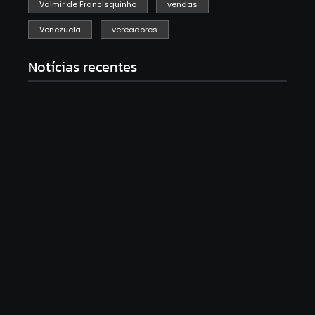
Valmir de Francisquinho
vendas
Venezuela
vereadores
Notícias recentes
Racha na base de Fábio Mitidieri. André Moura diz
que não sobe em palanque com Alessandro
fevereiro 12, 2026