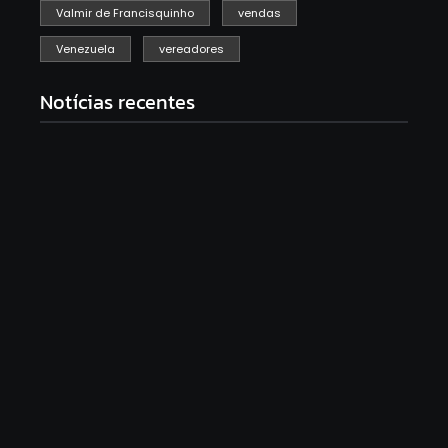
Valmir de Francisquinho
vendas
Venezuela
vereadores
Notícias recentes
Racha na base de Fábio Mitidieri. André Moura diz
que não sobe em palanque com Alessandro
fevereiro 12, 2026