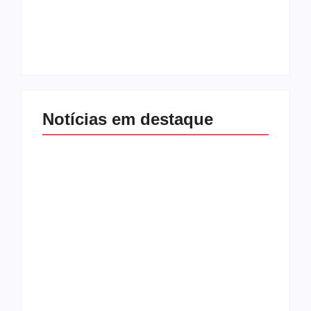
não sobe em
pressionar Fábio
palanque com
Mitidieri por apoio à
Alessandro
sua reeleição
By
Redação Aracaju 24h
By
Redação Aracaju 24h
Notícias em destaque
Golpe do bem:
Amorim e Emília
URGENTE: Gustinho
tomam
Ribeiro perde o
Republicanos de
Republicanos para
Gustinho – e tudo
grupo de Emilia e o
bem, segundo a
esvaziamento do PL
imprensa
aumenta
By
Redação Aracaju 24h
By
Redação Aracaju 24h