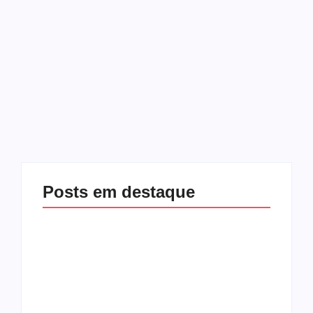
janeiro 10, 2025
-
Redação Aracaju24h
No Comments
A Instrução Normativa nº 2219/2024, que exige das
instituições financeiras o reporte de transações
acima de R$ 5 mil para pessoas físicas e R$ 15 mil
para jurídicas, já enfrenta duras críticas por...
Read More
Posts em destaque
Racha na base de
Exclusivo! Rogério
Fábio Mitidieri.
Carvalho (PT) teria
André Moura diz que
ajudado Valmir para