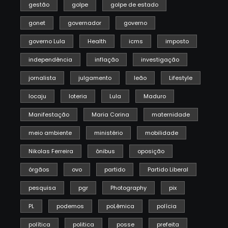
gestão
golpe
golpe de estado
gonet
governador
governo
governo Lula
Health
icms
imposto
independência
inflação
investigação
jornalista
julgamento
leão
Lifestyle
locaju
loteria
Lula
Maduro
Manifestação
Maria Corina
maternidade
meio ambiente
ministério
mobilidade
Nikolas Ferreira
ônibus
oposição
órgãos
ovo
partido
Partido Liberal
pesquisa
pgr
Photography
pix
PL
podemos
poLêmica
polícia
política
politica
posse
prefeita