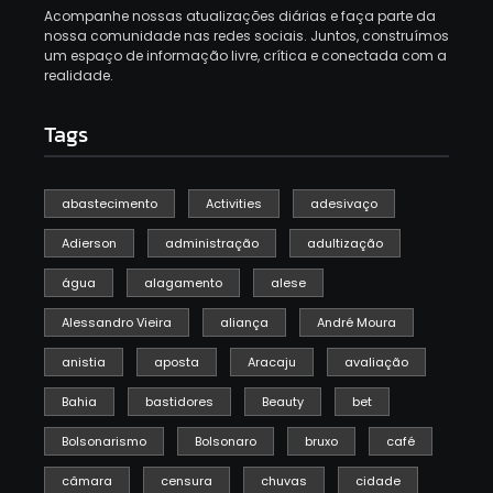
Acompanhe nossas atualizações diárias e faça parte da
nossa comunidade nas redes sociais.
Juntos, construímos
um espaço de informação livre, crítica e conectada com a
realidade.
Tags
abastecimento
Activities
adesivaço
Adierson
administração
adultização
água
alagamento
alese
Alessandro Vieira
aliança
André Moura
anistia
aposta
Aracaju
avaliação
Bahia
bastidores
Beauty
bet
Bolsonarismo
Bolsonaro
bruxo
café
câmara
censura
chuvas
cidade