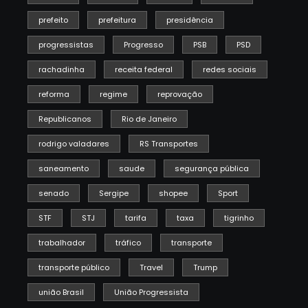
prefeito
prefeitura
presidência
progressistas
Progresso
PSB
PSD
rachadinha
receita federal
redes sociais
reforma
regime
reprovação
Republicanos
Rio de Janeiro
rodrigo valadares
RS Transportes
saneamento
saude
segurança pública
senado
Sergipe
shopee
Sport
STF
STJ
tarifa
taxa
tigrinho
trabalhador
tráfico
transporte
transporte público
Travel
Trump
união Brasil
União Progressista