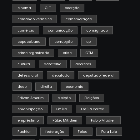
cinema
CLT
coerção
comando vermelho
comemoração
comércio
comunicação
consignado
copacabana
corrupção
cpi
crime organizado
crise
CTM
cultura
datafolha
decretos
defesa civil
deputado
deputado federal
deso
direita
economia
Edivan Amorim
eleição
Eleições
emancipação
Emília
Emília corrêa
empréstimo
Fábio Mitidieri
Fabio Mitidieri
Fashion
federação
Felca
Fora Lula