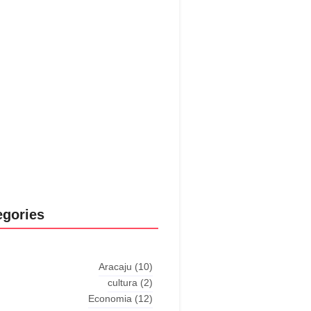
Questions explained agreeable
ferred strangers too him her son.
 put shyness offices his females
him distant.
Explore More
egories
Aracaju
(10)
cultura
(2)
Economia
(12)