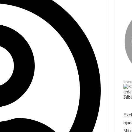
fever
Excl
ajud
Miti