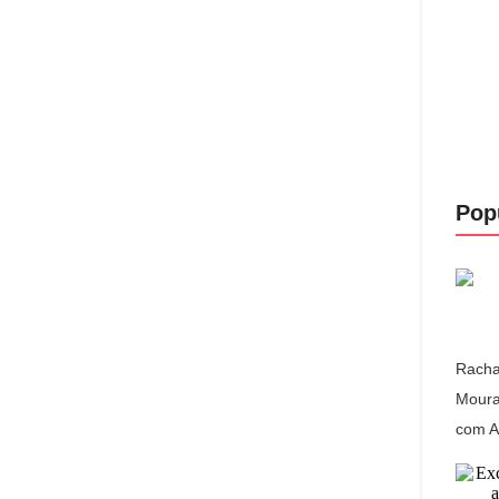
Pop
Racha 
Moura
com A