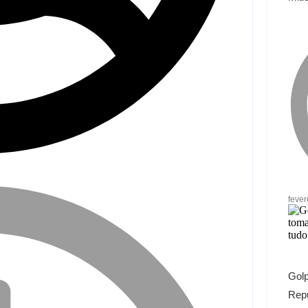
fever
Gol
Repu