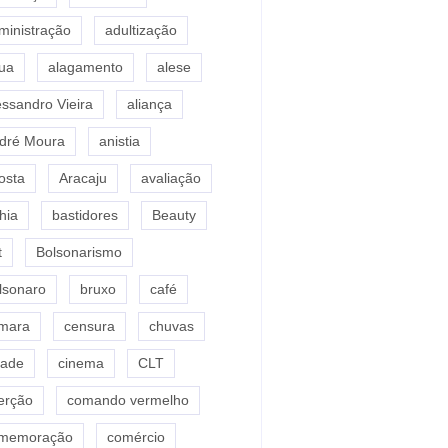
ministração
adultização
ua
alagamento
alese
essandro Vieira
aliança
dré Moura
anistia
osta
Aracaju
avaliação
hia
bastidores
Beauty
t
Bolsonarismo
lsonaro
bruxo
café
mara
censura
chuvas
dade
cinema
CLT
erção
comando vermelho
memoração
comércio