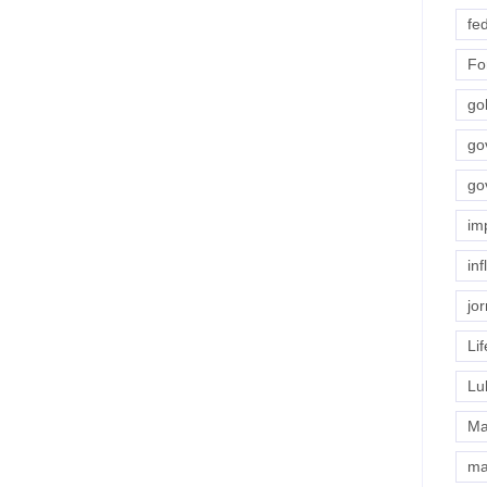
fe
Fo
go
go
go
im
in
jor
Lif
Lu
Ma
ma