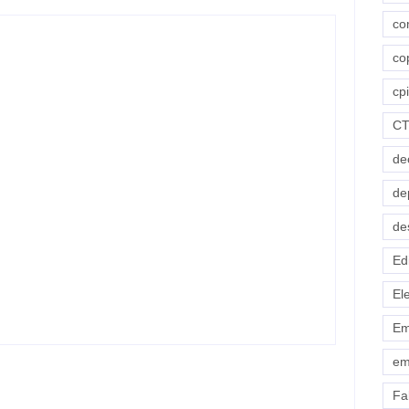
co
co
cpi
C
de
de
Exclusivo! Rogério Carvalho (PT) teria
de
ajudado Valmir para pressionar Fábio
Mitidieri por apoio à sua reeleição
Ed
-
fevereiro 2, 2026
By
Redação Aracaju 24h
El
Em
em
Fab