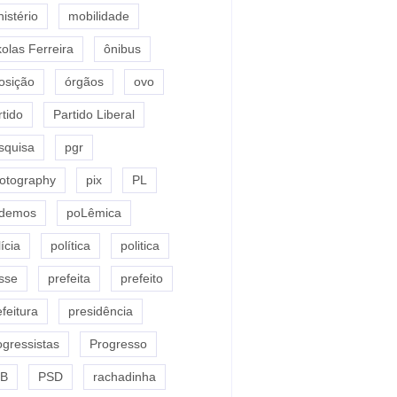
nistério
mobilidade
kolas Ferreira
ônibus
osição
órgãos
ovo
rtido
Partido Liberal
squisa
pgr
otography
pix
PL
demos
poLêmica
ícia
política
politica
sse
prefeita
prefeito
efeitura
presidência
ogressistas
Progresso
B
PSD
rachadinha