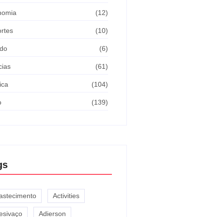
nomia
(12)
rtes
(10)
do
(6)
cias
(61)
ica
(104)
o
(139)
gs
astecimento
Activities
esivaço
Adierson