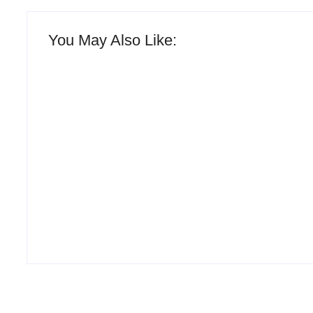
You May Also Like:
Racha na base de Fábio Mitidieri.
André Moura diz que não sobe em
palanque com Alessandro
-
fevereiro 12, 2026
By
Redação Aracaju 24h