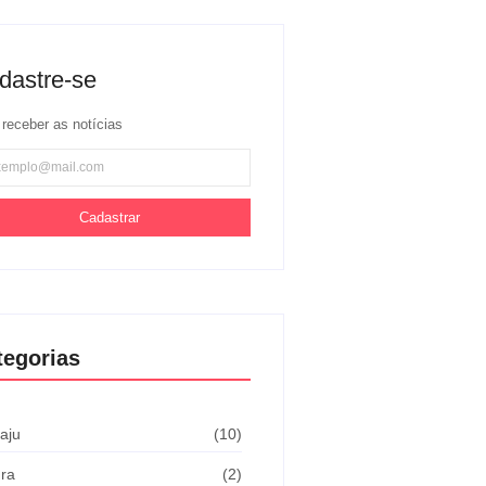
dastre-se
 receber as notícias
Cadastrar
tegorias
aju
(10)
ura
(2)