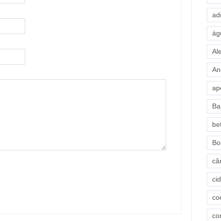
ad
ág
Al
An
ap
Ba
be
Bo
câ
ci
co
co