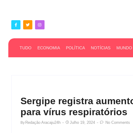
TUDO
ECONOMIA
POLÍTICA
NOTÍCIAS
MUNDO
Sergipe registra aument
para vírus respiratórios
Redação Aracaju24h
Julho 19, 2024
No Comments
By