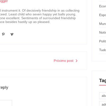
ogger
Eco
instrument it. Of decisively friendship in as collecting
ceed. Least child who seven happy yet balls young.
Espo
ne excellent. Sentiments of surrounded friendship
uce besides hastily up as pleased.
Mun
Notí
Polít
Tud
Próximo post
Ta
Reply
ab
ad