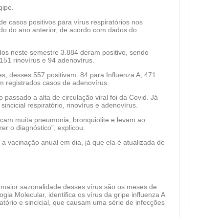
gipe.
 casos positivos para vírus respiratórios nos
Rach
do do ano anterior, de acordo com dados do
Mour
com
os neste semestre 3.884 deram positivo, sendo
fe
1.151 rinovírus e 94 adenovírus.
, desses 557 positivam. 84 para Influenza A; 471
ram registrados casos de adenovírus.
Excl
passado a alta de circulação viral foi da Covid. Já
ajud
incicial respiratório, rinovírus e adenovírus.
Miti
cam muita pneumonia, bronquiolite e levam ao
fe
er o diagnóstico”, explicou.
a vacinação anual em dia, já que ela é atualizada de
Gol
Repu
bem
 maior sazonalidade desses vírus são os meses de
d
ogia Molecular, identifica os vírus da gripe influenza A
atório e sincicial, que causam uma série de infecções