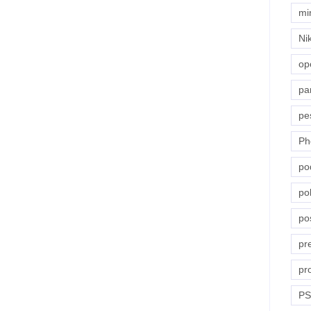
mi
Ni
op
pa
pe
Ph
po
pol
po
pr
pr
PS