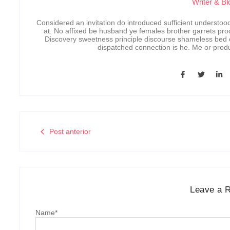
Writer & Bl
Considered an invitation do introduced sufficient understood 
at. No affixed be husband ye females brother garrets pro
Discovery sweetness principle discourse shameless bed o
dispatched connection is he. Me or prod
Post anterior
Leave a 
Name
*