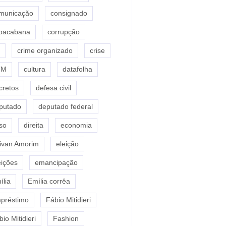
municação
consignado
pacabana
corrupção
crime organizado
crise
TM
cultura
datafolha
cretos
defesa civil
putado
deputado federal
so
direita
economia
ivan Amorim
eleição
eições
emancipação
ília
Emília corrêa
préstimo
Fábio Mitidieri
io Mitidieri
Fashion