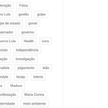
deração
Felca
ra Lula
gestão
golpe
lpe de estado
gonet
vernador
governo
verno Lula
Health
icms
posto
independência
flação
investigação
nalista
julgamento
leão
estyle
locaju
loteria
la
Maduro
nifestação
Maria Corina
ternidade
meio ambiente