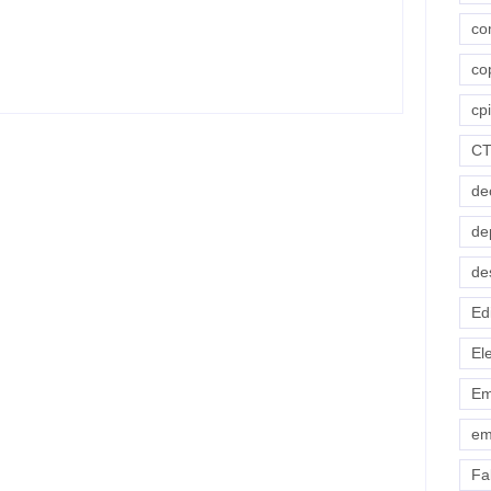
Mitidieri por apoio à sua reeleição
co
-
fevereiro 2, 2026
By
Redação Aracaju 24h
co
cpi
C
de
de
de
Ed
El
Em
em
Fab