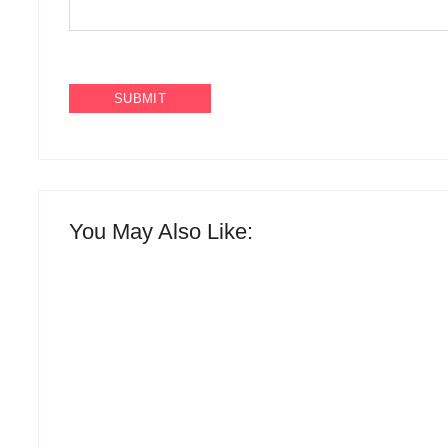
You May Also Like:
Racha na base de Fábio Mitidieri.
André Moura diz que não sobe em