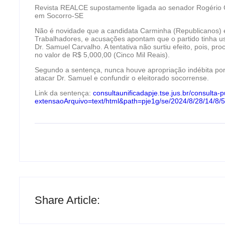
Revista REALCE supostamente ligada ao senador Rogério C
em Socorro-SE
Não é novidade que a candidata Carminha (Republicanos) e
Trabalhadores, e acusações apontam que o partido tinha 
Dr. Samuel Carvalho. A tentativa não surtiu efeito, pois, p
no valor de R$ 5,000,00 (Cinco Mil Reais).
Segundo a sentença, nunca houve apropriação indébita por 
atacar Dr. Samuel e confundir o eleitorado socorrense.
Link da sentença:
consultaunificadapje.tse.jus.br/consulta
extensaoArquivo=text/html&path=pje1g/se/2024/8/28/1
Share Article: