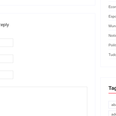
Eco
Espo
Reply
Mun
Notí
Polít
Tud
Ta
ab
ad