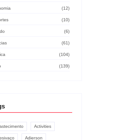
nomia
(12)
rtes
(10)
do
(6)
cias
(61)
ica
(104)
o
(139)
gs
astecimento
Activities
esivaço
Adierson