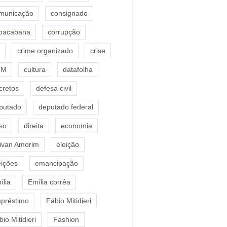
municação
consignado
pacabana
corrupção
crime organizado
crise
TM
cultura
datafolha
cretos
defesa civil
putado
deputado federal
so
direita
economia
ivan Amorim
eleição
eições
emancipação
ília
Emília corrêa
préstimo
Fábio Mitidieri
io Mitidieri
Fashion