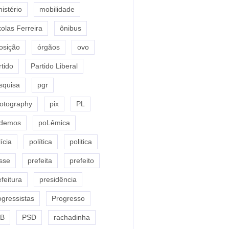
nistério
mobilidade
kolas Ferreira
ônibus
osição
órgãos
ovo
rtido
Partido Liberal
squisa
pgr
otography
pix
PL
demos
poLêmica
ícia
política
politica
sse
prefeita
prefeito
efeitura
presidência
ogressistas
Progresso
B
PSD
rachadinha