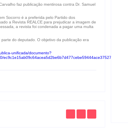
arvalho faz publicação mentirosa contra Dr. Samuel
Rach
m Socorro é a preferida pelo Partido dos
Mour
usado a Revista REALCE para prejudicar a imagem de
com
rocessada, a revista foi condenada a pagar uma multa
fe
parte do deputado. O objetivo da publicação era
-publica-unificada/documento?
Excl
4/8/50/ec9c1e15ab09c64acea5d2be6b7d477cebe59444ace37527b014c2
ajud
Miti
fe
Gol
Repu
bem
d