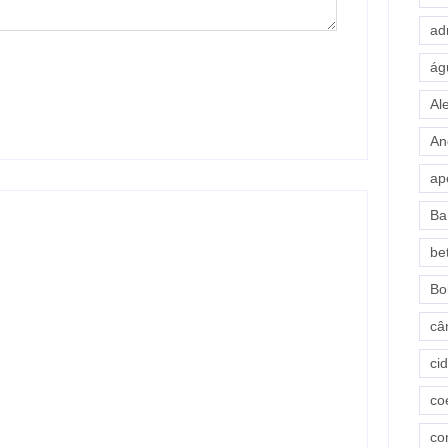
ad
ág
Al
An
ap
Ba
be
Bo
câ
ci
co
Exclusivo! Rogério Carvalho (PT) teria
ajudado Valmir para pressionar Fábio
co