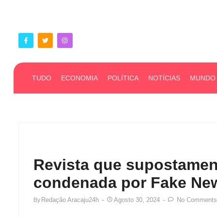
TUDO
ECONOMIA
POLÍTICA
NOTÍCIAS
MUNDO
Revista que supostament
condenada por Fake Ne
Redação Aracaju24h
Agosto 30, 2024
No Comments
By