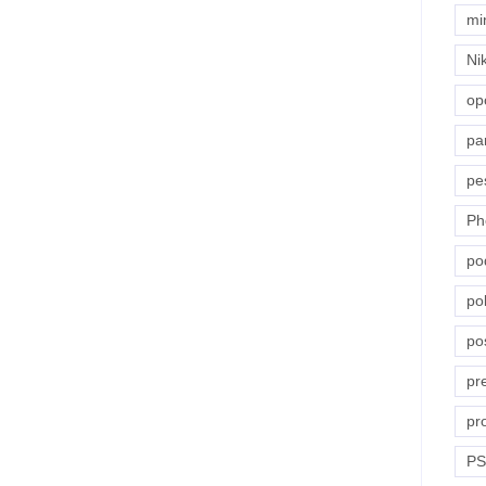
mi
Ni
op
pa
pe
Ph
po
pol
po
pr
pr
PS