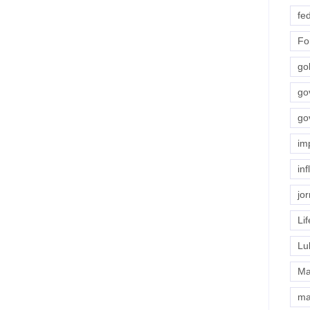
fe
Fo
go
go
go
im
in
jor
Lif
Lu
Ma
ma