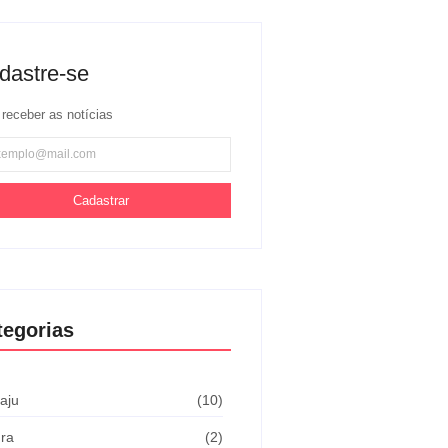
dastre-se
 receber as notícias
Cadastrar
tegorias
aju
(10)
ura
(2)