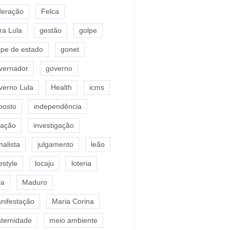
deração
Felca
ra Lula
gestão
golpe
lpe de estado
gonet
vernador
governo
verno Lula
Health
icms
posto
independência
flação
investigação
nalista
julgamento
leão
estyle
locaju
loteria
la
Maduro
nifestação
Maria Corina
ternidade
meio ambiente