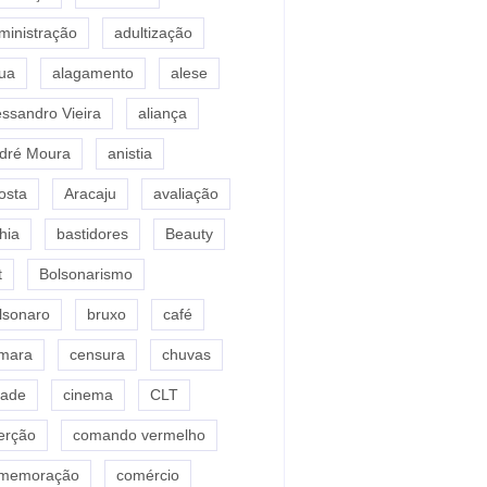
ministração
adultização
ua
alagamento
alese
essandro Vieira
aliança
dré Moura
anistia
osta
Aracaju
avaliação
hia
bastidores
Beauty
t
Bolsonarismo
lsonaro
bruxo
café
mara
censura
chuvas
dade
cinema
CLT
erção
comando vermelho
memoração
comércio