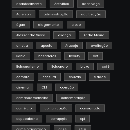
abastecimento
Activities
adesivaço
Adierson
administração
adultização
água
alagamento
alese
Alessandro Vieira
aliança
André Moura
anistia
aposta
Aracaju
avaliação
Bahia
bastidores
Beauty
bet
Bolsonarismo
Bolsonaro
bruxo
café
câmara
censura
chuvas
cidade
cinema
CLT
coerção
comando vermelho
comemoração
comércio
comunicação
consignado
copacabana
corrupção
cpi
crime organizado
crise
CTM