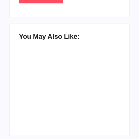
You May Also Like:
Racha na base de
Exclusivo! Rogério
Fábio Mitidieri.
Carvalho (PT) teria
André Moura diz que
ajudado Valmir para
não sobe em
pressionar Fábio
palanque com
Mitidieri por apoio à
Alessandro
sua reeleição
By
Redação Aracaju 24h
By
Redação Aracaju 24h