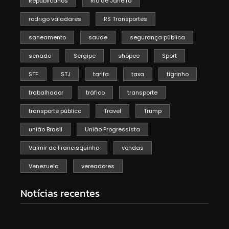
Republicanos
Rio de Janeiro
rodrigo valadares
RS Transportes
saneamento
saude
segurança pública
senado
Sergipe
shopee
Sport
STF
STJ
tarifa
taxa
tigrinho
trabalhador
tráfico
transporte
transporte público
Travel
Trump
união Brasil
União Progressista
Valmir de Francisquinho
vendas
Venezuela
vereadores
Notícias recentes