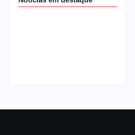
Golpe do bem:
Amorim e Emília
URGENTE: Gustinho
tomam
Ribeiro perde o
Republicanos de
Republicanos para
Gustinho – e tudo
grupo de Emilia e o
bem, segundo a
esvaziamento do PL
imprensa
aumenta
By
Redação Aracaju 24h
By
Redação Aracaju 24h