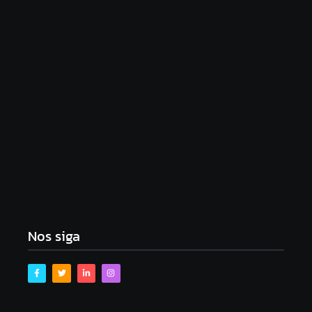
sua reeleição
fevereiro 2, 2026
Golpe do bem: Amorim e Emília tomam
Republicanos de Gustinho – e tudo bem, segundo a
imprensa
dezembro 8, 2025
Nos siga