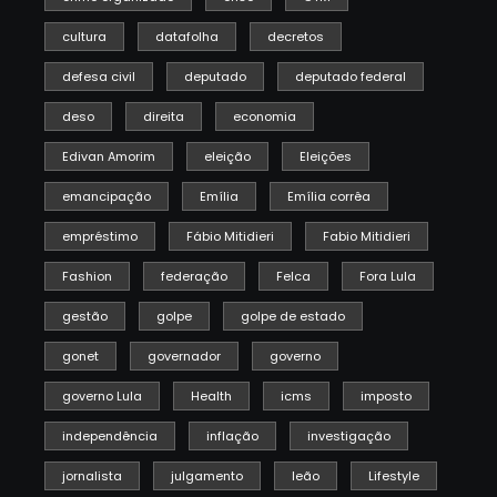
cultura
datafolha
decretos
defesa civil
deputado
deputado federal
deso
direita
economia
Edivan Amorim
eleição
Eleições
emancipação
Emília
Emília corrêa
empréstimo
Fábio Mitidieri
Fabio Mitidieri
Fashion
federação
Felca
Fora Lula
gestão
golpe
golpe de estado
gonet
governador
governo
governo Lula
Health
icms
imposto
independência
inflação
investigação
jornalista
julgamento
leão
Lifestyle