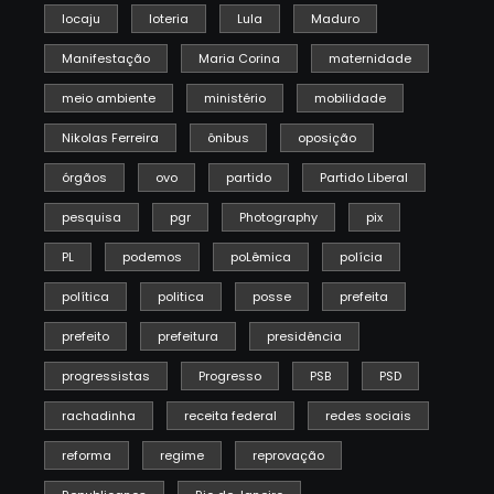
locaju
loteria
Lula
Maduro
Manifestação
Maria Corina
maternidade
meio ambiente
ministério
mobilidade
Nikolas Ferreira
ônibus
oposição
órgãos
ovo
partido
Partido Liberal
pesquisa
pgr
Photography
pix
PL
podemos
poLêmica
polícia
política
politica
posse
prefeita
prefeito
prefeitura
presidência
progressistas
Progresso
PSB
PSD
rachadinha
receita federal
redes sociais
reforma
regime
reprovação