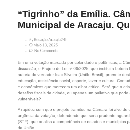
“Tigrinho” da Emília. Câ
Municipal de Aracaju. Q
By
Redação Aracaju24h
Maio 13, 2025
No Comments
Em uma votação marcada por celeridade e polêmicas, a Câm
discussão, o Projeto de Lei nº 06/2025, que institui a Loteri
autoria do vereador Isac Silveira (União Brasil), promete de
educação, assistência social, esporte, lazer e cultura. Contu
e econômicos que merecem um olhar crítico. Será que a cria
desafios fiscais da cidade, ou apenas um paliativo que pode
vulneráveis?
A rapidez com que o projeto tramitou na Câmara foi alvo de c
urgência da votação, defendendo que seria prudente aguard
(STF), que analisa a competência de estados e municípios pa
da União.