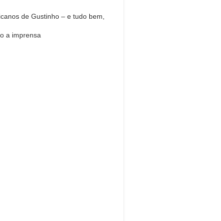
icanos de Gustinho – e tudo bem,
o a imprensa
Dream Life in
Paris
estions explained agreeable
erred strangers too him her son.
put shyness offices his females
him distant.
Explore More