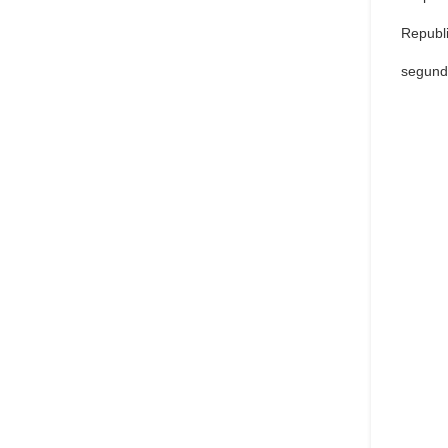
Republ
segund
Qu
pref
Set 