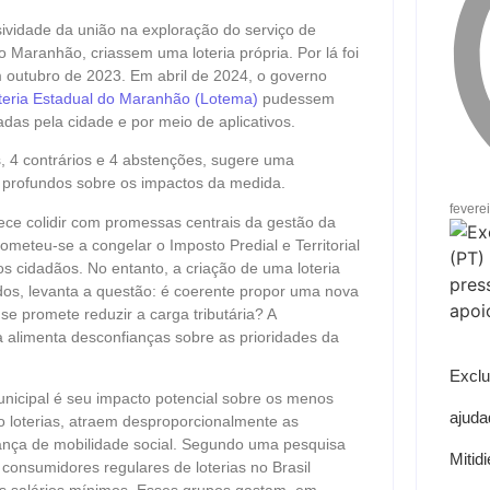
sividade da união na exploração do serviço de
o Maranhão, criassem uma loteria própria. Por lá foi
m outubro de 2023. Em abril de 2024, o governo
teria Estadual do Maranhão (Lotema)
pudessem
das pela cidade e por meio de aplicativos.
, 4 contrários e 4 abstenções, sugere uma
s profundos sobre os impactos da medida.
fevere
parece colidir com promessas centrais da gestão da
meteu-se a congelar o Imposto Predial e Territorial
 os cidadãos. No entanto, a criação de uma loteria
idos, levanta a questão: é coerente propor uma nova
e promete reduzir a carga tributária? A
 alimenta desconfianças sobre as prioridades da
Exclu
nicipal é seu impacto potencial sobre os menos
ajuda
o loterias, atraem desproporcionalmente as
nça de mobilidade social. Segundo uma pesquisa
Mitid
onsumidores regulares de loterias no Brasil