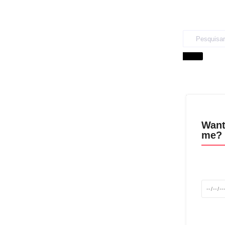
Want
me? 