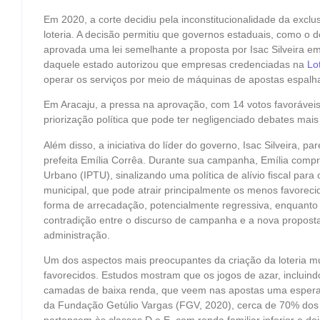
Em 2020, a corte decidiu pela inconstitucionalidade da exclu
loteria. A decisão permitiu que governos estaduais, como o d
aprovada uma lei semelhante a proposta por Isac Silveira e
daquele estado autorizou que empresas credenciadas na
Lo
operar os serviços por meio de máquinas de apostas espalha
Em Aracaju, a pressa na aprovação, com 14 votos favoráveis
priorização política que pode ter negligenciado debates mai
Além disso, a iniciativa do líder do governo, Isac Silveira, 
prefeita Emília Corrêa. Durante sua campanha, Emília compro
Urbano (IPTU), sinalizando uma política de alívio fiscal para
municipal, que pode atrair principalmente os menos favorec
forma de arrecadação, potencialmente regressiva, enquanto s
contradição entre o discurso de campanha e a nova proposta
administração.
Um dos aspectos mais preocupantes da criação da loteria mu
favorecidos. Estudos mostram que os jogos de azar, incluind
camadas de baixa renda, que veem nas apostas uma espera
da Fundação Getúlio Vargas (FGV, 2020), cerca de 70% dos c