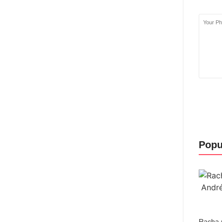
Popu
Racha n