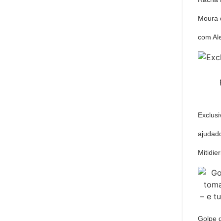
Moura 
com Al
Exclusi
ajudado
Mitidie
Golpe 