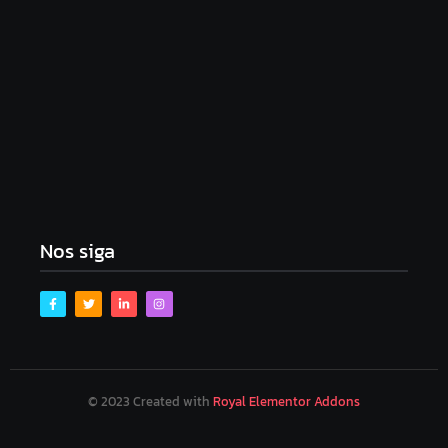
Golpe do bem: Amorim e Emília tomam
Republicanos de Gustinho – e tudo bem, segundo a
imprensa
dezembro 8, 2025
Nos siga
© 2023 Created with
Royal Elementor Addons