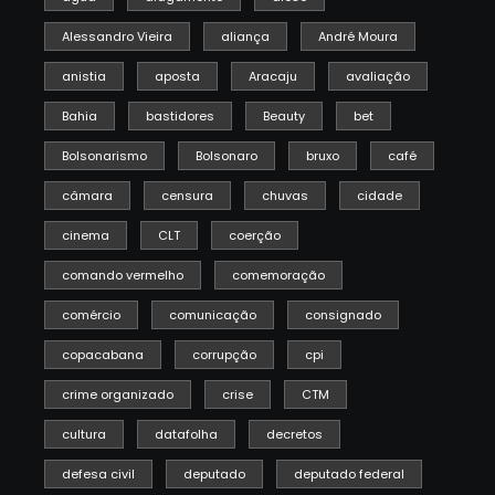
Alessandro Vieira
aliança
André Moura
anistia
aposta
Aracaju
avaliação
Bahia
bastidores
Beauty
bet
Bolsonarismo
Bolsonaro
bruxo
café
câmara
censura
chuvas
cidade
cinema
CLT
coerção
comando vermelho
comemoração
comércio
comunicação
consignado
copacabana
corrupção
cpi
crime organizado
crise
CTM
cultura
datafolha
decretos
defesa civil
deputado
deputado federal