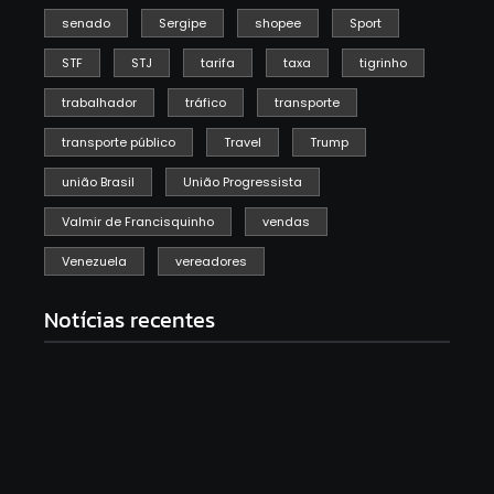
senado
Sergipe
shopee
Sport
STF
STJ
tarifa
taxa
tigrinho
trabalhador
tráfico
transporte
transporte público
Travel
Trump
união Brasil
União Progressista
Valmir de Francisquinho
vendas
Venezuela
vereadores
Notícias recentes