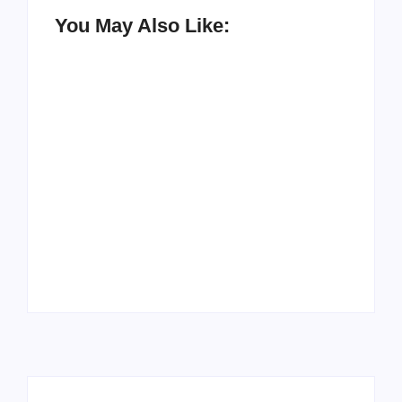
You May Also Like:
Racha na base de
Exclusivo! Rogério
Fábio Mitidieri.
Carvalho (PT) teria
André Moura diz que
ajudado Valmir para
não sobe em
pressionar Fábio
palanque com
Mitidieri por apoio à
Alessandro
sua reeleição
By
Redação Aracaju 24h
By
Redação Aracaju 24h