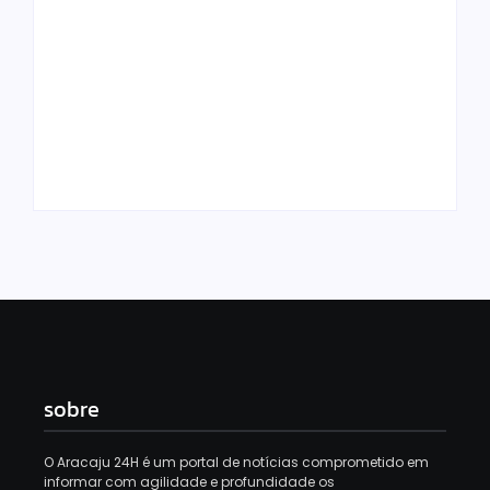
Golpe do bem:
Amorim e Emília
URGENTE: Gustinho
tomam
Ribeiro perde o
Republicanos de
Republicanos para
Gustinho – e tudo
grupo de Emilia e o
bem, segundo a
esvaziamento do PL
imprensa
aumenta
By
Redação Aracaju 24h
By
Redação Aracaju 24h
sobre
O Aracaju 24H é um portal de notícias comprometido em
informar com agilidade e profundidade os