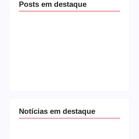
Posts em destaque
Racha na base de
Exclusivo! Rogério
Fábio Mitidieri.
Carvalho (PT) teria
André Moura diz que
ajudado Valmir para
não sobe em
pressionar Fábio
palanque com
Mitidieri por apoio à
Alessandro
sua reeleição
By
Redação Aracaju 24h
By
Redação Aracaju 24h
Notícias em destaque