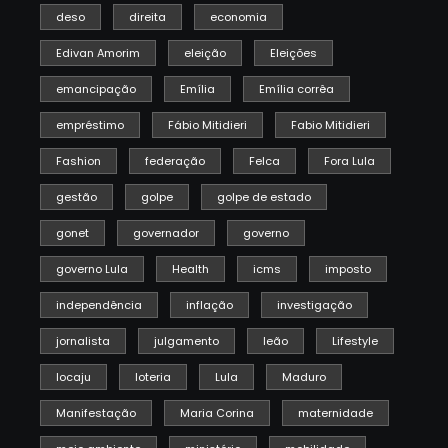
deso
direita
economia
Edivan Amorim
eleição
Eleições
emancipação
Emília
Emília corrêa
empréstimo
Fábio Mitidieri
Fabio Mitidieri
Fashion
federação
Felca
Fora Lula
gestão
golpe
golpe de estado
gonet
governador
governo
governo Lula
Health
icms
imposto
independência
inflação
investigação
jornalista
julgamento
leão
Lifestyle
locaju
loteria
Lula
Maduro
Manifestação
Maria Corina
maternidade