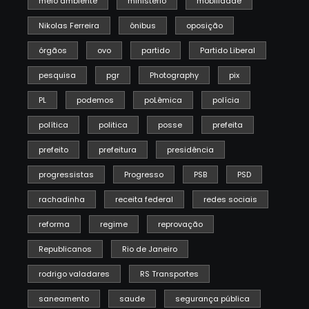
meio ambiente
ministério
mobilidade
Nikolas Ferreira
ônibus
oposição
órgãos
ovo
partido
Partido Liberal
pesquisa
pgr
Photography
pix
PL
podemos
poLêmica
polícia
política
politica
posse
prefeita
prefeito
prefeitura
presidência
progressistas
Progresso
PSB
PSD
rachadinha
receita federal
redes sociais
reforma
regime
reprovação
Republicanos
Rio de Janeiro
rodrigo valadares
RS Transportes
saneamento
saude
segurança pública