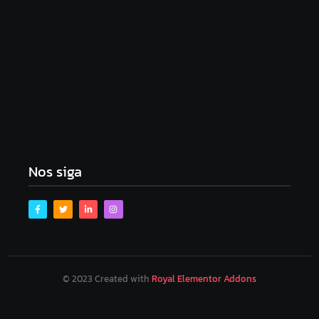
Golpe do bem: Amorim e Emília tomam
Republicanos de Gustinho – e tudo bem, segundo a
imprensa
dezembro 8, 2025
Nos siga
© 2023 Created with
Royal Elementor Addons