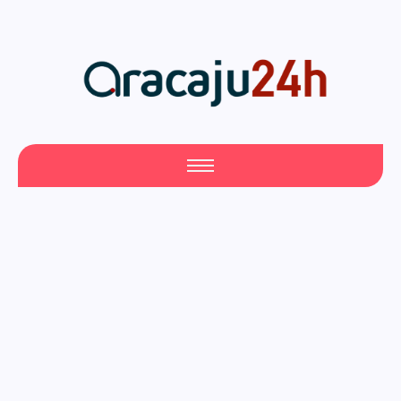
Racha na base de Fábio
Mitidieri. André Moura diz
que não sobe em palanque
com Alessandro
fevereiro 12, 2026
/
No Comments