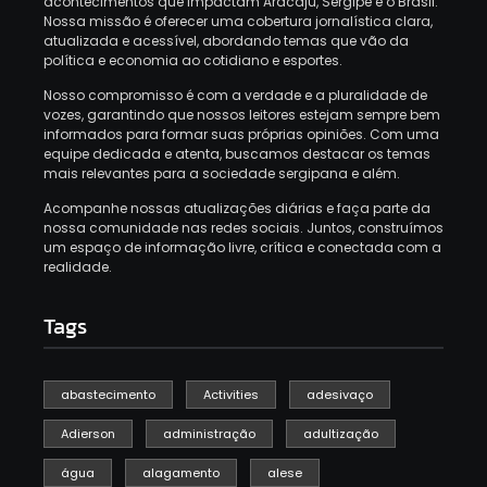
acontecimentos que impactam Aracaju, Sergipe e o Brasil.
Nossa missão é oferecer uma cobertura jornalística clara,
atualizada e acessível, abordando temas que vão da
política e economia ao cotidiano e esportes.
Nosso compromisso é com a verdade e a pluralidade de
vozes, garantindo que nossos leitores estejam sempre bem
informados para formar suas próprias opiniões.
Com uma
equipe dedicada e atenta, buscamos destacar os temas
mais relevantes para a sociedade sergipana e além.
Acompanhe nossas atualizações diárias e faça parte da
nossa comunidade nas redes sociais.
Juntos, construímos
um espaço de informação livre, crítica e conectada com a
realidade.
Tags
abastecimento
Activities
adesivaço
Adierson
administração
adultização
água
alagamento
alese