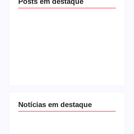
Posts em destaque
Racha na base de
Exclusivo! Rogério
Fábio Mitidieri.
Carvalho (PT) teria
André Moura diz que
ajudado Valmir para
não sobe em
pressionar Fábio
palanque com
Mitidieri por apoio à
Alessandro
sua reeleição
By
Redação Aracaju 24h
By
Redação Aracaju 24h
Notícias em destaque