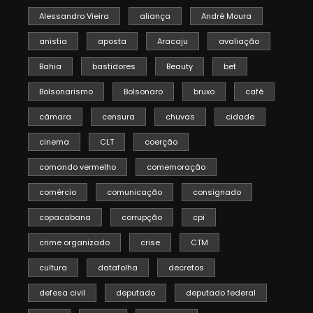
Alessandro Vieira
aliança
André Moura
anistia
aposta
Aracaju
avaliação
Bahia
bastidores
Beauty
bet
Bolsonarismo
Bolsonaro
bruxo
café
câmara
censura
chuvas
cidade
cinema
CLT
coerção
comando vermelho
comemoração
comércio
comunicação
consignado
copacabana
corrupção
cpi
crime organizado
crise
CTM
cultura
datafolha
decretos
defesa civil
deputado
deputado federal