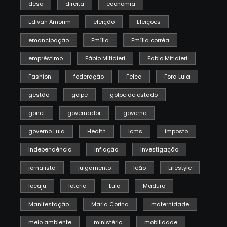
deso
direita
economia
Edivan Amorim
eleição
Eleições
emancipação
Emília
Emília corrêa
empréstimo
Fábio Mitidieri
Fabio Mitidieri
Fashion
federação
Felca
Fora Lula
gestão
golpe
golpe de estado
gonet
governador
governo
governo Lula
Health
icms
imposto
independência
inflação
investigação
jornalista
julgamento
leão
Lifestyle
locaju
loteria
Lula
Maduro
Manifestação
Maria Corina
maternidade
meio ambiente
ministério
mobilidade