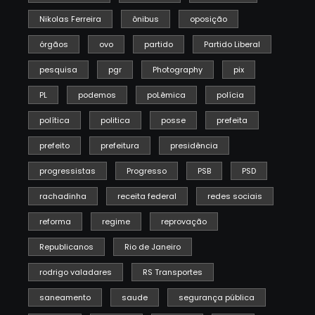
Nikolas Ferreira
ônibus
oposição
órgãos
ovo
partido
Partido Liberal
pesquisa
pgr
Photography
pix
PL
podemos
poLêmica
polícia
política
politica
posse
prefeita
prefeito
prefeitura
presidência
progressistas
Progresso
PSB
PSD
rachadinha
receita federal
redes sociais
reforma
regime
reprovação
Republicanos
Rio de Janeiro
rodrigo valadares
RS Transportes
saneamento
saude
segurança pública