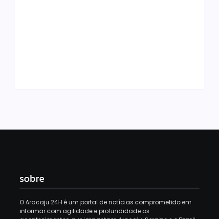
Golpe do bem:
Amorim e Emília
URGENTE: Gustinho
tomam
Ribeiro perde o
Republicanos de
Republicanos para
Gustinho – e tudo
grupo de Emilia e o
bem, segundo a
esvaziamento do PL
imprensa
aumenta
By
Redação Aracaju 24h
By
Redação Aracaju 24h
sobre
O Aracaju 24H é um portal de notícias comprometido em
informar com agilidade e profundidade os