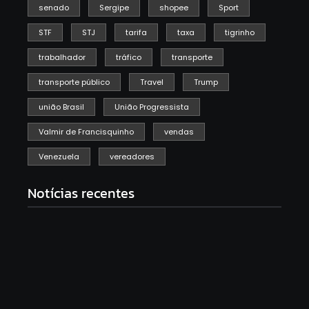
senado
Sergipe
shopee
Sport
STF
STJ
tarifa
taxa
tigrinho
trabalhador
tráfico
transporte
transporte público
Travel
Trump
união Brasil
União Progressista
Valmir de Francisquinho
vendas
Venezuela
vereadores
Notícias recentes