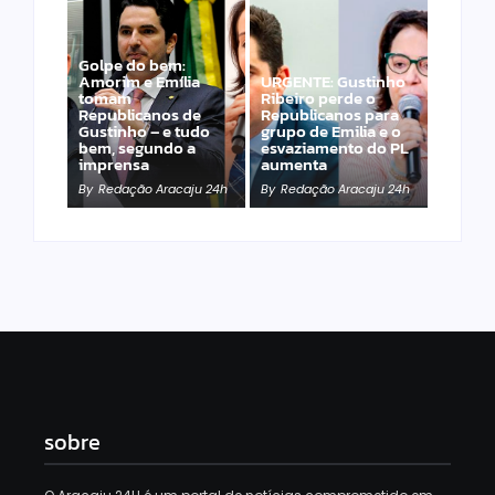
Golpe do bem:
Amorim e Emília
URGENTE: Gustinho
tomam
Ribeiro perde o
Republicanos de
Republicanos para
Gustinho – e tudo
grupo de Emilia e o
bem, segundo a
esvaziamento do PL
imprensa
aumenta
By
Redação Aracaju 24h
By
Redação Aracaju 24h
sobre