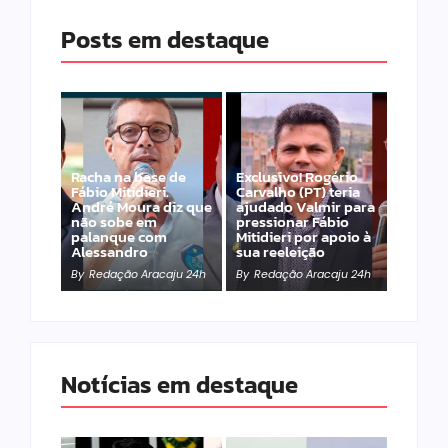
Posts em destaque
Racha na base de
Exclusivo! Rogério
Fábio Mitidieri.
Carvalho (PT) teria
André Moura diz que
ajudado Valmir para
não sobe em
pressionar Fábio
palanque com
Mitidieri por apoio à
Alessandro
sua reeleição
By
Redação Aracaju 24h
By
Redação Aracaju 24h
Notícias em destaque