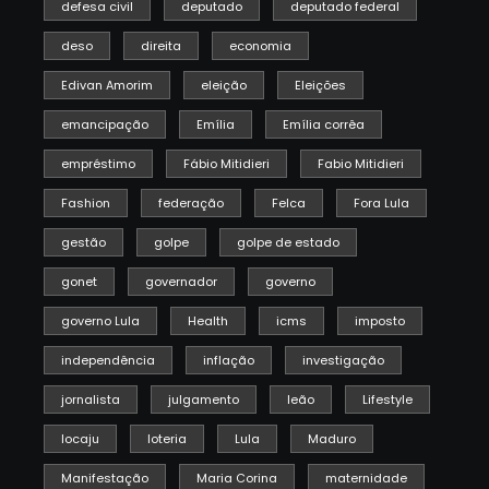
defesa civil
deputado
deputado federal
deso
direita
economia
Edivan Amorim
eleição
Eleições
emancipação
Emília
Emília corrêa
empréstimo
Fábio Mitidieri
Fabio Mitidieri
Fashion
federação
Felca
Fora Lula
gestão
golpe
golpe de estado
gonet
governador
governo
governo Lula
Health
icms
imposto
independência
inflação
investigação
jornalista
julgamento
leão
Lifestyle
locaju
loteria
Lula
Maduro
Manifestação
Maria Corina
maternidade