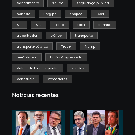
saneamento
saude
segurança pública
senado
Sergipe
shopee
Sport
STF
STJ
tarifa
taxa
tigrinho
trabalhador
tráfico
transporte
transporte público
Travel
Trump
união Brasil
União Progressista
Valmir de Francisquinho
vendas
Venezuela
vereadores
Notícias recentes