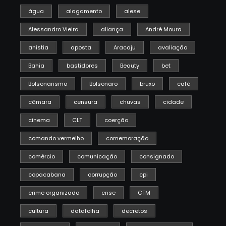
água
alagamento
alese
Alessandro Vieira
aliança
André Moura
anistia
aposta
Aracaju
avaliação
Bahia
bastidores
Beauty
bet
Bolsonarismo
Bolsonaro
bruxo
café
câmara
censura
chuvas
cidade
cinema
CLT
coerção
comando vermelho
comemoração
comércio
comunicação
consignado
copacabana
corrupção
cpi
crime organizado
crise
CTM
cultura
datafolha
decretos