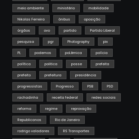
meio ambiente
ministério
mobilidade
Nikolas Ferreira
ônibus
oposição
órgãos
ovo
partido
Partido Liberal
pesquisa
pgr
Photography
pix
PL
podemos
poLêmica
polícia
política
politica
posse
prefeita
prefeito
prefeitura
presidência
progressistas
Progresso
PSB
PSD
rachadinha
receita federal
redes sociais
reforma
regime
reprovação
Republicanos
Rio de Janeiro
rodrigo valadares
RS Transportes